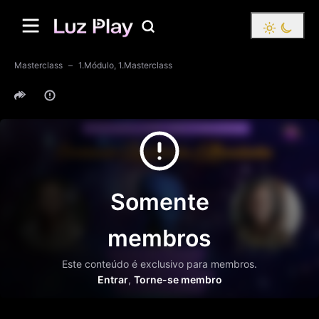
Masterclass
1.Módulo, 1.Masterclass
Somente
membros
Este conteúdo é exclusivo para membros.
Entrar
,
Torne-se membro