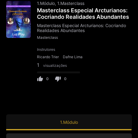
1.Módulo, 1.Masterclass
Masterclass Especial Arcturianos:
Cocriando Realidades Abundantes
Masterclass Especial Arcturianos: Cocriando
Realidades Abundantes
Masterclass
Instrutores
Ricardo Trier
Dafne Lima
1
visualizações
0
0
1.Módulo